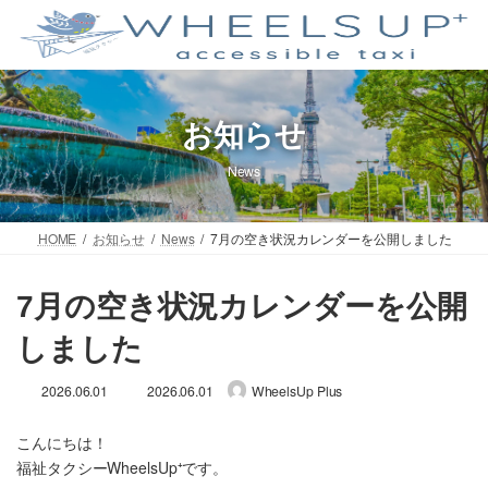
コ
ナ
ン
ビ
テ
ゲ
ン
ー
ツ
シ
へ
ョ
お知らせ
ス
ン
キ
に
News
ッ
移
プ
動
HOME
お知らせ
News
7月の空き状況カレンダーを公開しました
7月の空き状況カレンダーを公開
しました
最
2026.06.01
2026.06.01
WheelsUp Plus
終
更
こんにちは！
新
日
福祉タクシーWheelsUp⁺です。
時